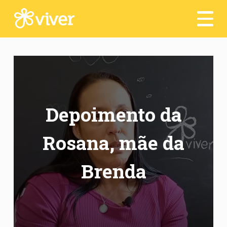
Seja um voluntário
Depoimentos
Transparência
Contato
Depoimento da
Dia a Dia :)
Rosana, mãe da
Acesso Interno
Brenda