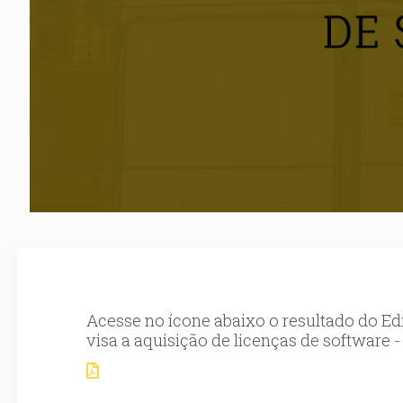
Acesse no ícone abaixo o resultado do Ed
visa a aquisição de licenças de software 