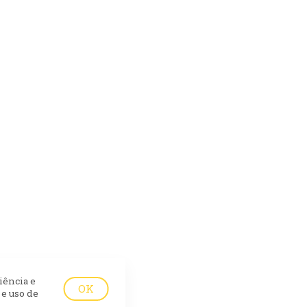
iência e
OK
e uso de