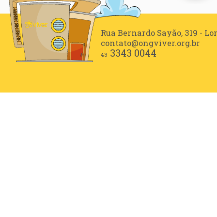
Rua Bernardo Sayão, 319 - L
contato@ongviver.org.br
3343 0044
43