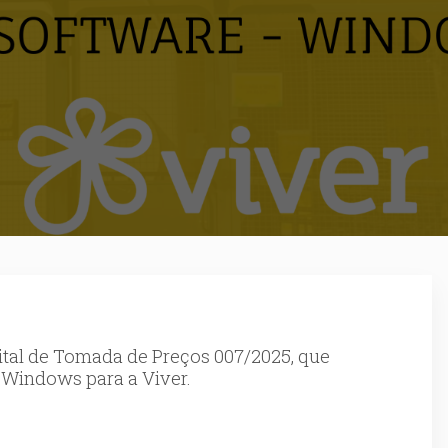
ital de Tomada de Preços 007/2025, que
- Windows para a Viver.