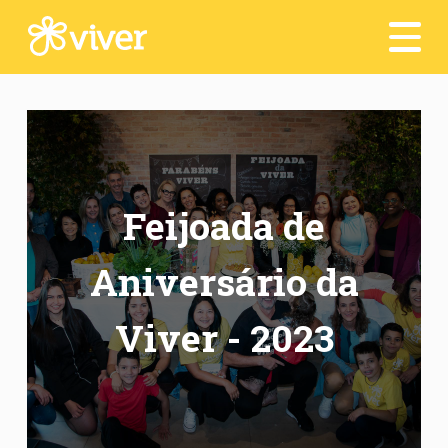
Seja um voluntário
Depoimentos
Transparência
Contato
Feijoada de
Dia a Dia :)
Aniversário da
Acesso Interno
Viver - 2023