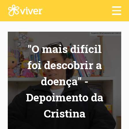
Seja um voluntário
Depoimentos
Transparência
"O mais difícil
Contato
foi descobrir a
Dia a Dia :)
doença" -
Acesso Interno
Depoimento da
Cristina